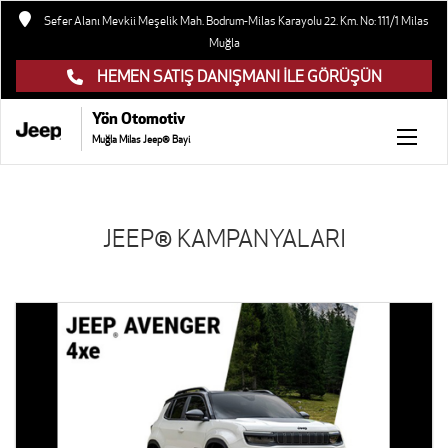
Sefer Alanı Mevkii Meşelik Mah. Bodrum-Milas Karayolu 22. Km. No: 111/1 Milas
Muğla
HEMEN SATIŞ DANIŞMANI İLE GÖRÜŞÜN
Yön Otomotiv
Muğla Milas Jeep® Bayi
JEEP® KAMPANYALARI