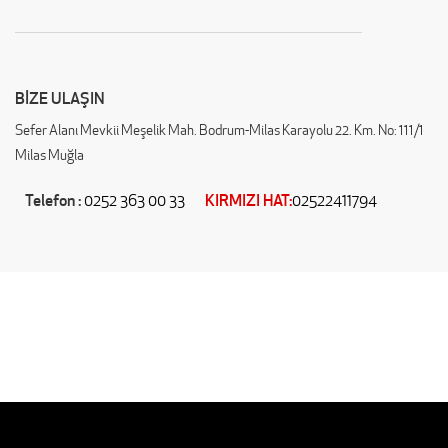
BİZE ULAŞIN
Sefer Alanı Mevkii Meşelik Mah. Bodrum-Milas Karayolu 22. Km. No: 111/1
Milas Muğla
Telefon :
KIRMIZI HAT:
0252 363 00 33
02522411794