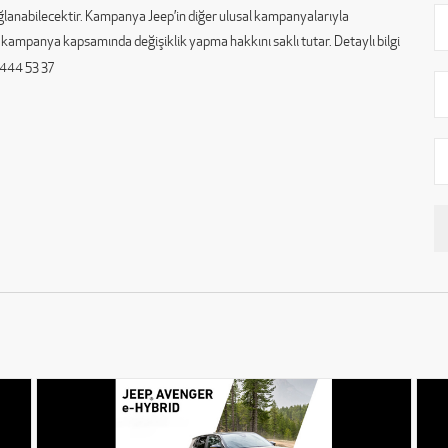
sağlanabilecektir. Kampanya Jeep’in diğer ulusal kampanyalarıyla
kampanya kapsamında değişiklik yapma hakkını saklı tutar. Detaylı bilgi
i 444 53 37