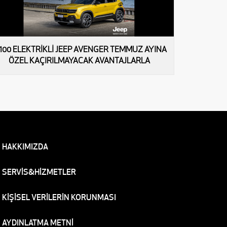
100 ELEKTRİKLİ JEEP AVENGER TEMMUZ AYINA
Maceraya Atı
ÖZEL KAÇIRILMAYACAK AVANTAJLARLA
HAKKIMIZDA
SERVİS&HİZMETLER
KİŞİSEL VERİLERİN KORUNMASI
AYDINLATMA METNİ