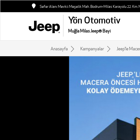
Sefer Alanı Mevkii Meşelik Mah. Bodrum-Milas Karayolu 22. Km. N
Yön Otomotiv
Muğla Milas Jeep® Bayi
Anasayfa
Kampanyalar
Jeep’le Mace