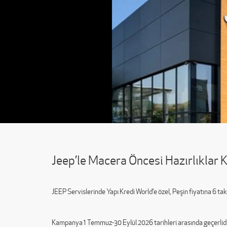
Jeep’le Macera Öncesi Hazırlıklar
JEEP Servislerinde Yapı Kredi World’e özel, Peşin fiyatına 6 tak
Kampanya 1 Temmuz-30 Eylül 2026 tarihleri arasında geçerlidir. 