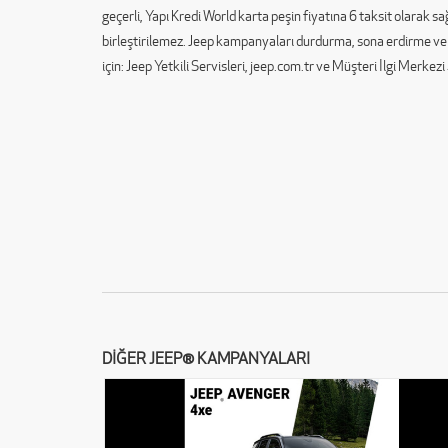
geçerli, Yapı Kredi World karta peşin fiyatına 6 taksit olarak 
birleştirilemez. Jeep kampanyaları durdurma, sona erdirme ve 
için: Jeep Yetkili Servisleri, jeep.com.tr ve Müşteri İlgi Merkez
DİĞER JEEP® KAMPANYALARI