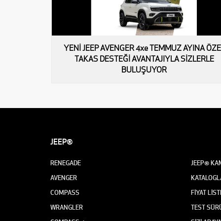
YENİ JEEP AVENGER 4xe TEMMUZ AYINA ÖZE
TAKAS DESTEĞİ AVANTAJIYLA SİZLERLE
BULUŞUYOR
JEEP®
RENEGADE
JEEP® KA
AVENGER
KATALOGL
COMPASS
FİYAT LİST
WRANGLER
TEST SÜR