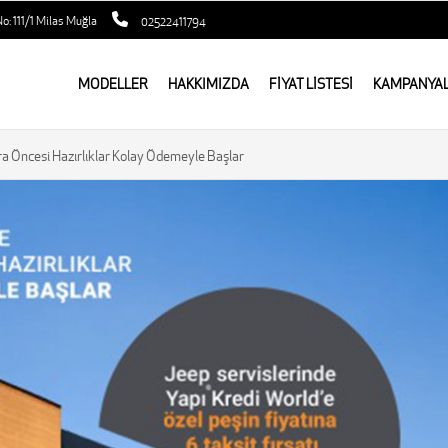
o: 111/1 Milas Muğla
02522411794
MODELLER
HAKKIMIZDA
FİYAT LİSTESİ
KAMPANYA
ra Öncesi Hazırlıklar Kolay Ödemeyle Başlar