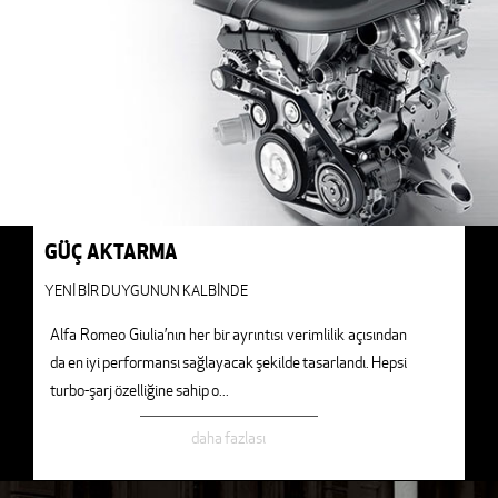
GÜÇ AKTARMA
YENİ BİR DUYGUNUN KALBİNDE
Alfa Romeo Giulia’nın her bir ayrıntısı verimlilik açısından
da en iyi performansı sağlayacak şekilde tasarlandı. Hepsi
turbo-şarj özelliğine sahip o
...
daha fazlası