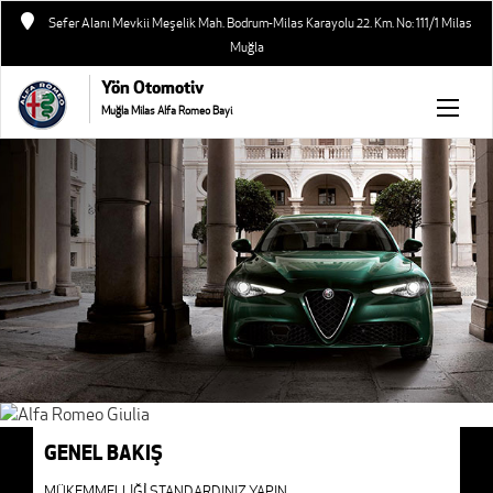
Sefer Alanı Mevkii Meşelik Mah. Bodrum-Milas Karayolu 22. Km. No: 111/1 Milas
Muğla
Yön Otomotiv
Muğla Milas Alfa Romeo Bayi
GENEL BAKIŞ
MÜKEMMELLİĞİ̇ STANDARDINIZ YAPIN