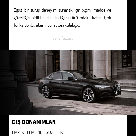
Eşsiz bir sürüş deneyimi sunmak için biçim, madde ve
güzelliğin birlikte ele alındığı sürücü odaklı kabin. Çok
fonksiyonlu , alüminyum vites kulakçık
...
daha fazlası
DIŞ DONANIMLAR
HAREKET HALİNDE GÜZELLİK