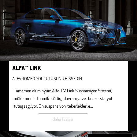
ALFA™ LINK
ALFA ROMEO YOL TUTUŞUNU HİSSEDİN
Tamamen alüminyum Alfa TM Link Süspansiyon Sistemi,
mükemmel dinamik sürüş̧ davranışı ve benzersiz yol
tutuş sağlıyor. Ön süspansiyon, tekerlekleri e
...
daha fazlası