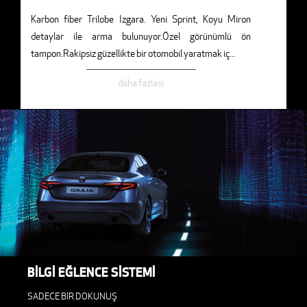
Karbon fiber Trilobe Izgara. Yeni Sprint, Koyu Miron
detaylar ile arma bulunuyor.Özel görünümlü ön
tampon.Rakipsiz güzellikte bir otomobil yaratmak iç
...
daha fazlası
BİLGİ EĞLENCE SİSTEMİ
SADECE BİR DOKUNUŞ