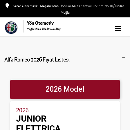
Sefer Alanı Mevkii Meşelik Mah. Bodrum-Milas Karayolu 22. Km. No: 111/1 Milas
Muğla
Yön Otomotiv
Muğla Milas Alfa Romeo Bayi
Alfa Romeo 2026 Fiyat Listesi